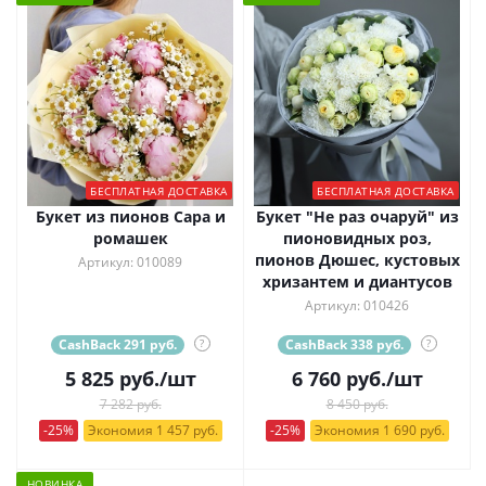
БЕСПЛАТНАЯ ДОСТАВКА
БЕСПЛАТНАЯ ДОСТАВКА
Букет из пионов Сара и
Букет "Не раз очаруй" из
ромашек
пионовидных роз,
пионов Дюшес, кустовых
Артикул: 010089
хризантем и диантусов
Артикул: 010426
CashBack 291 руб.
?
CashBack 338 руб.
?
5 825
руб.
/шт
6 760
руб.
/шт
7 282 руб.
8 450 руб.
-25%
Экономия 1 457 руб.
-25%
Экономия 1 690 руб.
НОВИНКА